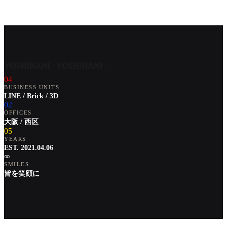
YOSHINANI · YOSHINANI ·
04
BUSINESS UNITS
LINE / Brick / 3D
02
OFFICES
大阪 / 西区
05
YEARS
EST. 2021.04.06
∞
SMILES
皆を笑顔に