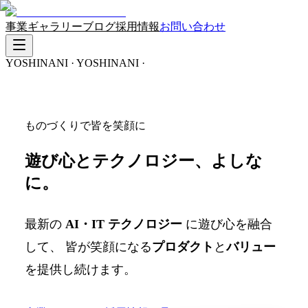
事業
ギャラリー
ブログ
採用情報
お問い合わせ
YOSHINANI · YOSHINANI ·
ものづくりで皆を笑顔に
遊び心と
テクノロジー
、
よしな
に
。
最新の
AI・IT テクノロジー
に遊び心を融合
して、 皆が笑顔になる
プロダクト
と
バリュー
を提供し続けます。