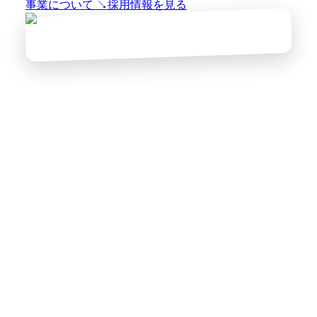
事業について
↘
採用情報を見る
NOW HIRING / 3 ROLES
エンジニア / デザイナー / LEGO ビルダー
LINE MINI APP
YOSHINANI BRICK
AI × IoT
3D PRINT
ものづ
くりで皆を笑顔に
LINE MINI APP
YOSHINANI BRICK
AI ×
IoT
3D PRINT
ものづくりで皆を笑顔に